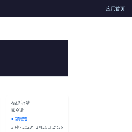
应用首页
福建福清
家乡话
●
都摧毁
3 秒
· 2023年2月26日 21:36