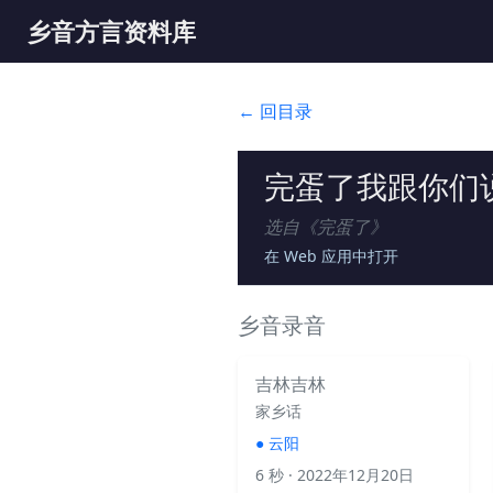
乡音方言资料库
← 回目录
完蛋了我跟你们
选自《
完蛋了
》
在 Web 应用中打开
乡音录音
吉林吉林
家乡话
●
云阳
6 秒
· 2022年12月20日