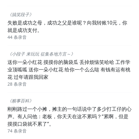
《搞笑段子》
失败是成功之母，成功之父是谁呢？向我转账10元，你
就是成功支付。
44 条录音
《小段子 来玩玩 征集各地方言～》
送你一朵小红花 摸摸你的脑袋瓜 丢掉烦恼笑哈哈 工作学
业顶呱呱 送你一朵小红花 给你一个么么哒 有钱有运有桃
花 过年请跟我回家
28 条录音
《糗事百科》
刚刚路过一个小摊，摊主的一句话说中了多少打工仔的心
声。有人问他：老板，你天天在这不累吗？“累啊，但是
摸摸口袋就不累了”。
74 条录音