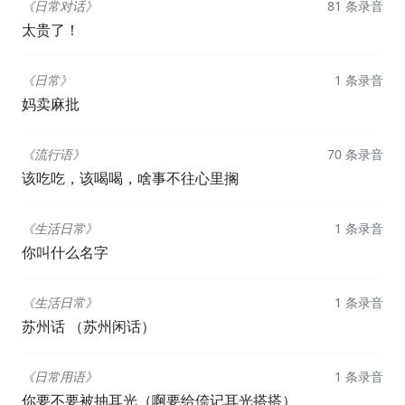
《日常对话》
81 条录音
太贵了！
《日常》
1 条录音
妈卖麻批
《流行语》
70 条录音
该吃吃，该喝喝，啥事不往心里搁
《生活日常》
1 条录音
你叫什么名字
《生活日常》
1 条录音
苏州话 （苏州闲话）
《日常用语》
1 条录音
你要不要被抽耳光（啊要给倷记耳光搭搭）