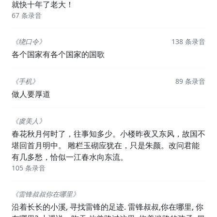
就快十年了老大！
67 条录音
《绕口令》
138 条录音
各个国家有各个国家的国歌
《手机》
89 条录音
做人要厚道
《虞美人》
春花秋月何时了，往事知多少。小楼昨夜又东风，故国不
堪回首月明中。 雕栏玉砌应犹在，只是朱颜。改问君能
有几多愁，恰似一江春水向东流。
105 条录音
《雷锋叔叔你在哪里》
沿着长长的小溪, 寻找雷锋的足迹. 雷锋叔叔,你在哪里, 你