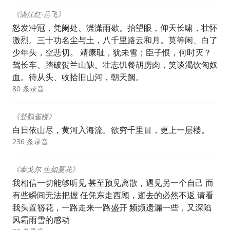
《满江红·岳飞》
怒发冲冠，凭阑处、潇潇雨歇。抬望眼，仰天长啸，壮怀
激烈。三十功名尘与土，八千里路云和月。莫等闲、白了
少年头，空悲切。 靖康耻，犹未雪；臣子恨，何时灭？
驾长车、踏破贺兰山缺。壮志饥餐胡虏肉，笑谈渴饮匈奴
血。待从头、收拾旧山河，朝天阙。
80 条录音
《登鹳雀楼》
白日依山尽，黄河入海流。欲穷千里目，更上一层楼。
236 条录音
《泰戈尔 生如夏花》
我相信一切能够听见 甚至预见离散，遇见另一个自己 而
有些瞬间无法把握 任凭东走西顾，逝去的必然不返 请看
我头置簪花，一路走来一路盛开 频频遗漏一些，又深陷
风霜雨雪的感动