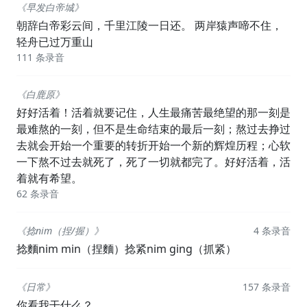
《早发白帝城》
朝辞白帝彩云间，千里江陵一日还。 两岸猿声啼不住，
轻舟已过万重山
111 条录音
《白鹿原》
好好活着！活着就要记住，人生最痛苦最绝望的那一刻是
最难熬的一刻，但不是生命结束的最后一刻；熬过去挣过
去就会开始一个重要的转折开始一个新的辉煌历程；心软
一下熬不过去就死了，死了一切就都完了。好好活着，活
着就有希望。
62 条录音
《捻nim（捏/握）》
4 条录音
捻麵nim min（捏麵）捻紧nim ging（抓紧）
《日常》
157 条录音
你看我干什么？