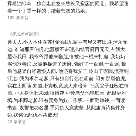
撑着油纸伞，独自走在悠长悠长又寂寥的雨巷。我希望逢
着一个丁香一样的，结着愁怨的姑娘。
109 条录音
《唐伯虎点秋香》
禀夫人,小人本住在苏州的城边,家中有屋又有田,生活乐无
边. 谁知那唐伯虎,他蛮横不讲理,勾结官府目无天,占我大
屋夺我田. 我爷爷跟他来翻脸,惨被他一棍来打扁. 我奶奶
骂他欺善民,反被他捉进了唐府. 强奸了一百遍,一百遍. 最
后他悬梁自尽遗恨人间. 他还将我父子,逐出了家园,流落到
江边. 我为求养老爹,只有独自行乞在庙前. 谁知那唐伯虎,
实在太阴险.知道此情形,竟派人来暗算. 把我父子狂殴在市
前. 小人身体壮,残命得留存.可怜老父他魂归天. 此恨更难
填.为求葬老爹,唯有卖身为奴自作贱. 一面勤赚钱,一面读
书篇. 发誓把功名显,手刃仇人意志坚. 从此唐寅诗集伴身
边.我铭记此仇不共戴天!
22 条录音