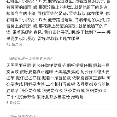
在哪里? 小溪说：昨天,他曾路过这里, 抱着迷路的孩子, 冒
着蒙蒙的细雨. 瞧,那泥泞路上的脚窝, 就是他留下的足迹.
顺着弯弯的小路, 寻找雷锋的足迹. 雷锋叔叔,你在哪里, 你
在哪里? 小路说：昨天,他曾路过这里, 背着年迈的大娘, 踏
着路上的荆棘. 瞧,那花瓣上晶莹的露珠, 就是他洒下的汗
滴. 乘着温暖的春风, 我们四处寻觅. 啊,终于找到了—— 哪
里需要献出爱心, 雷锋叔叔就出现在哪里
43 条录音
《闽南童谣—天黑黑要下雨》
天黑黑要落雨 阿公仔举锄要掘芋 掘呀掘掘仔掘 掘着一尾
旋留鼓 依呀夏都真正趣味 天黑黑要落雨 阿公仔举锄头要
掘芋 掘仔掘掘仔掘 掘着一尾旋留鼓 依呀夏都真正趣味 阿
公要煮咸 阿妈要煮淡 二个相打弄鼓锅 依呀夏都乡当差枪
娃哈哈 阿公要煮咸 阿妈要煮淡 阿公要煮咸 阿妈要煮淡
二个相打弄鼓锅 依呀夏都乡当差枪 娃哈哈
3 条录音
《派出所版北京话》