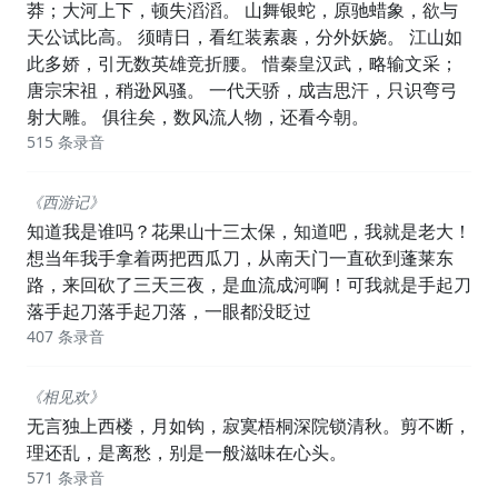
莽；大河上下，顿失滔滔。 山舞银蛇，原驰蜡象，欲与
天公试比高。 须晴日，看红装素裹，分外妖娆。 江山如
此多娇，引无数英雄竞折腰。 惜秦皇汉武，略输文采；
唐宗宋祖，稍逊风骚。 一代天骄，成吉思汗，只识弯弓
射大雕。 俱往矣，数风流人物，还看今朝。
515 条录音
《西游记》
知道我是谁吗？花果山十三太保，知道吧，我就是老大！
想当年我手拿着两把西瓜刀，从南天门一直砍到蓬莱东
路，来回砍了三天三夜，是血流成河啊！可我就是手起刀
落手起刀落手起刀落，一眼都没眨过
407 条录音
《相见欢》
无言独上西楼，月如钩，寂寞梧桐深院锁清秋。剪不断，
理还乱，是离愁，别是一般滋味在心头。
571 条录音