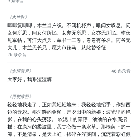
9 条录音
《木兰辞》
唧唧复唧唧，木兰当户织。不闻机杼声，唯闻女叹息。问
女何所思，问女何所忆。女亦无所思，女亦无所忆。昨夜
见军帖，可汗大点兵，军书十二卷，卷卷有爷名。阿爷无
大儿，木兰无长兄，愿为市鞍马，从此替爷征
26 条录音
《贪玩蓝月》
46 条录音
大家好，我系渣渣辉
《再别康桥》
轻轻地我走了，正如我轻轻地来；我轻轻地招手，作别西
边的云彩。那河畔的金柳，是夕阳中的新娘；波光里的艳
影，在我的心头荡漾。 软泥上的青荇，油油的在水底招
摇；在康河的柔波里，我甘心做一条水草。那榆荫下的一
潭，不是清泉，是天上虹，揉碎在浮藻间，沉淀着彩虹似