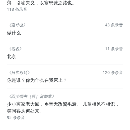
薄，引喻失义，以塞忠谏之路也。
118 条录音
《做什么》
43 条录音
做什么
《地名》
11 条录音
北京
《日常对话》
120 条录音
你是谁？你为什么在我床上？
《回乡偶书［唐］贺知章》
少小离家老大回，乡音无改鬓毛衰。 儿童相见不相识，
笑问客从何处来。
95 条录音