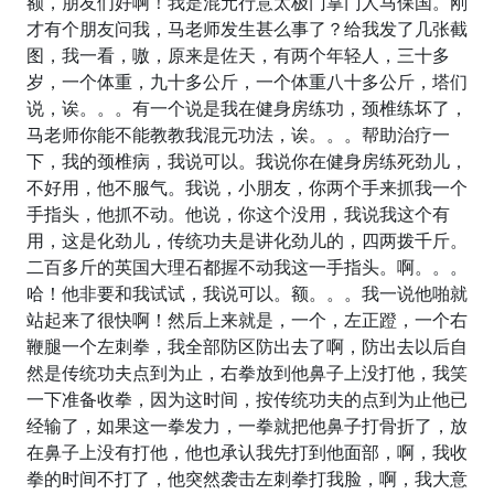
额，朋友们好啊！我是混元行意太极门掌门人马保国。刚
才有个朋友问我，马老师发生甚么事了？给我发了几张截
图，我一看，嗷，原来是佐天，有两个年轻人，三十多
岁，一个体重，九十多公斤，一个体重八十多公斤，塔们
说，诶。。。有一个说是我在健身房练功，颈椎练坏了，
马老师你能不能教教我混元功法，诶。。。帮助治疗一
下，我的颈椎病，我说可以。我说你在健身房练死劲儿，
不好用，他不服气。我说，小朋友，你两个手来抓我一个
手指头，他抓不动。他说，你这个没用，我说我这个有
用，这是化劲儿，传统功夫是讲化劲儿的，四两拨千斤。
二百多斤的英国大理石都握不动我这一手指头。啊。。。
哈！他非要和我试试，我说可以。额。。。我一说他啪就
站起来了很快啊！然后上来就是，一个，左正蹬，一个右
鞭腿一个左刺拳，我全部防区防出去了啊，防出去以后自
然是传统功夫点到为止，右拳放到他鼻子上没打他，我笑
一下准备收拳，因为这时间，按传统功夫的点到为止他已
经输了，如果这一拳发力，一拳就把他鼻子打骨折了，放
在鼻子上没有打他，他也承认我先打到他面部，啊，我收
拳的时间不打了，他突然袭击左刺拳打我脸，啊，我大意