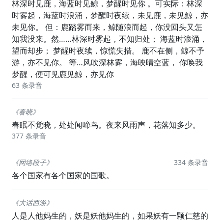
林深时见鹿，海蓝时见鲸，梦醒时见你 。可实际：林深
时雾起，海蓝时浪涌，梦醒时夜续，未见鹿，未见鲸，亦
未见你。 但：鹿踏雾而来，鲸随浪而起，你没回头又怎
知我没来。然……林深时雾起，不知归处； 海蓝时浪涌，
望而却步； 梦醒时夜续，惊慌失措。 鹿不在侧，鲸不予
游，亦不见你。 等…风吹深林雾，海映晴空蓝， 你唤我
梦醒，便可见鹿见鲸，亦见你
63 条录音
《春晓》
春眠不觉晓，处处闻啼鸟。夜来风雨声，花落知多少。
377 条录音
《网络段子》
334 条录音
各个国家有各个国家的国歌。
《大话西游》
人是人他妈生的，妖是妖他妈生的，如果妖有一颗仁慈的