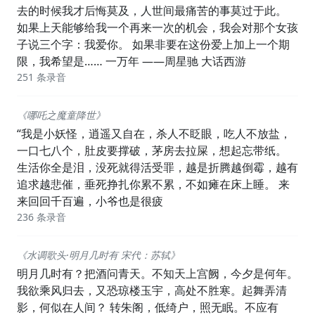
去的时候我才后悔莫及，人世间最痛苦的事莫过于此。
如果上天能够给我一个再来一次的机会，我会对那个女孩
子说三个字：我爱你。 如果非要在这份爱上加上一个期
限，我希望是…… 一万年 ——周星驰 大话西游
251 条录音
《哪吒之魔童降世》
“我是小妖怪，逍遥又自在，杀人不眨眼，吃人不放盐，
一口七八个，肚皮要撑破，茅房去拉屎，想起忘带纸。
生活你全是泪，没死就得活受罪，越是折腾越倒霉，越有
追求越悲催，垂死挣扎你累不累，不如瘫在床上睡。 来
来回回千百遍，小爷也是很疲
236 条录音
《水调歌头·明月几时有 宋代：苏轼》
明月几时有？把酒问青天。不知天上宫阙，今夕是何年。
我欲乘风归去，又恐琼楼玉宇，高处不胜寒。起舞弄清
影，何似在人间？ 转朱阁，低绮户，照无眠。不应有