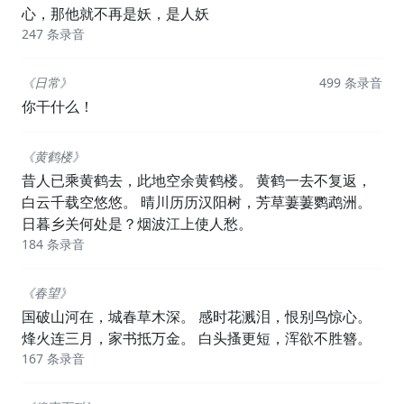
心，那他就不再是妖，是人妖
247 条录音
《日常》
499 条录音
你干什么！
《黄鹤楼》
昔人已乘黄鹤去，此地空余黄鹤楼。 黄鹤一去不复返，
白云千载空悠悠。 晴川历历汉阳树，芳草萋萋鹦鹉洲。
日暮乡关何处是？烟波江上使人愁。
184 条录音
《春望》
国破山河在，城春草木深。 感时花溅泪，恨别鸟惊心。
烽火连三月，家书抵万金。 白头搔更短，浑欲不胜簪。
167 条录音