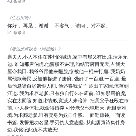
43 条录音
《生活用语》
你好， 再见， 谢谢， 不客气， 请问， 对不起。
51 条录音
《唐伯虎点秋香（周星驰）》
禀夫人,小人本住在苏州的城边,家中有屋又有田,生活乐无
边. 谁知那唐伯虎,他蛮横不讲理,勾结官府目无天,占我大
屋夺我田. 我爷爷跟他来翻脸,惨被他一棍来打扁. 我奶奶
骂他欺善民,反被他捉进了唐府. 强奸了一百遍,一百遍. 最
后他悬梁自尽遗恨人间. 他还将我父子,逐出了家园,流落到
江边. 我为求养老爹,只有独自行乞在庙前. 谁知那唐伯虎,
实在太阴险.知道此情形,竟派人来暗算. 把我父子狂殴在市
前. 小人身体壮,残命得留存.可怜老父他魂归天. 此恨更难
填.为求葬老爹,唯有卖身为奴自作贱. 一面勤赚钱,一面读
书篇. 发誓把功名显,手刃仇人意志坚. 从此唐寅诗集伴身
边.我铭记此仇不共戴天!