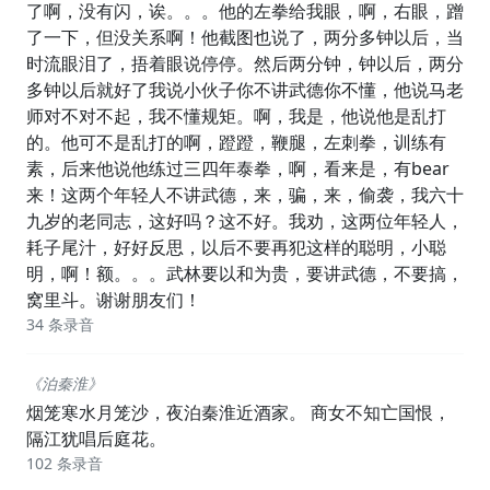
了啊，没有闪，诶。。。他的左拳给我眼，啊，右眼，蹭
了一下，但没关系啊！他截图也说了，两分多钟以后，当
时流眼泪了，捂着眼说停停。然后两分钟，钟以后，两分
多钟以后就好了我说小伙子你不讲武德你不懂，他说马老
师对不对不起，我不懂规矩。啊，我是，他说他是乱打
的。他可不是乱打的啊，蹬蹬，鞭腿，左刺拳，训练有
素，后来他说他练过三四年泰拳，啊，看来是，有bear
来！这两个年轻人不讲武德，来，骗，来，偷袭，我六十
九岁的老同志，这好吗？这不好。我劝，这两位年轻人，
耗子尾汁，好好反思，以后不要再犯这样的聪明，小聪
明，啊！额。。。武林要以和为贵，要讲武德，不要搞，
窝里斗。谢谢朋友们！
34 条录音
《泊秦淮》
烟笼寒水月笼沙，夜泊秦淮近酒家。 商女不知亡国恨，
隔江犹唱后庭花。
102 条录音