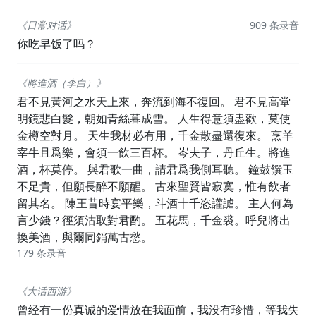
《日常对话》
909 条录音
你吃早饭了吗？
《將進酒（李白）》
君不見黃河之水天上來，奔流到海不復回。 君不見高堂
明鏡悲白髮，朝如青絲暮成雪。 人生得意須盡歡，莫使
金樽空對月。 天生我材必有用，千金散盡還復來。 烹羊
宰牛且爲樂，會須一飲三百杯。 岑夫子，丹丘生。將進
酒，杯莫停。 與君歌一曲，請君爲我側耳聽。 鐘鼓饌玉
不足貴，但願長醉不願醒。 古來聖賢皆寂寞，惟有飲者
留其名。 陳王昔時宴平樂，斗酒十千恣讙謔。 主人何為
言少錢？徑須沽取對君酌。 五花馬，千金裘。呼兒將出
換美酒，與爾同銷萬古愁。
179 条录音
《大话西游》
曾经有一份真诚的爱情放在我面前，我没有珍惜，等我失