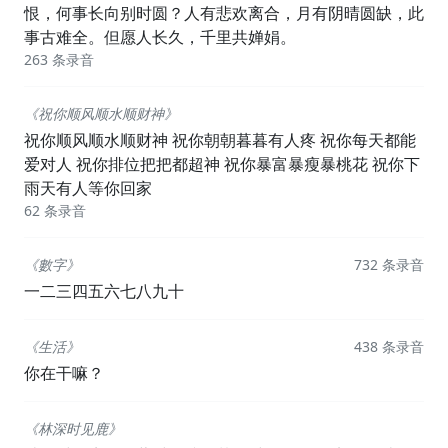
恨，何事长向别时圆？人有悲欢离合，月有阴晴圆缺，此
事古难全。但愿人长久，千里共婵娟。
263 条录音
《祝你顺风顺水顺财神》
祝你顺风顺水顺财神 祝你朝朝暮暮有人疼 祝你每天都能
爱对人 祝你排位把把都超神 祝你暴富暴瘦暴桃花 祝你下
雨天有人等你回家
62 条录音
《數字》
732 条录音
一二三四五六七八九十
《生活》
438 条录音
你在干嘛？
《林深时见鹿》