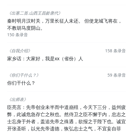
《出塞二首.山西王昌龄唐代》
秦时明月汉时关，万里长征人未还。 但使龙城飞将在，
不教胡马度阴山。
150 条录音
《自我介绍》
158 条录音
家乡话：大家好，我是xx（省份）人
《你们干什么？》
59 条录音
你们干什么？
《出师表》
臣亮言：先帝创业未半而中道崩殂，今天下三分，益州疲
弊，此诚危急存亡之秋也。然侍卫之臣不懈于内，忠志之
士忘身于外者，盖追先帝之殊遇，欲报之于陛下也。诚宜
开张圣听，以光先帝遗德，恢弘志士之气，不宜妄自菲