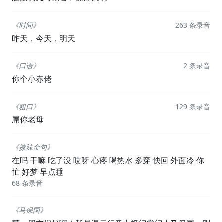
《时间》
263 条录音
昨天，今天，明天
《口语》
2 条录音
你个小赤佬
《粗口》
129 条录音
屌你老母
《撩妹金句》
在吗 干嘛 吃了没 哎呀 心疼 喝热水 多穿 快回 外面冷 你
忙 好梦 早点睡
68 条录音
《马保国》