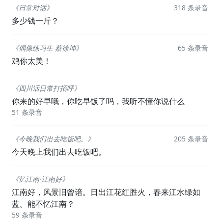
《日常对话》
318 条录音
多少钱一斤？
《偶像练习生 蔡徐坤》
65 条录音
鸡你太美！
《四川话日常打招呼》
你来的好早哦，你吃早饭了吗，我听不懂你说什么
51 条录音
《今晚我们出去吃饭吧。》
205 条录音
今天晚上我们出去吃饭吧。
《忆江南·江南好》
江南好，风景旧曾谙。日出江花红胜火，春来江水绿如
蓝。能不忆江南？
59 条录音