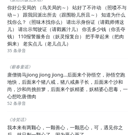
你好公安局的 （鸟关局的～） 站好了不许动 （照喽不与
动～） 跟我回派出所去（跟围盼儿所且～） 知道为什么
找你么？（照味木找你么） 请出示身份证（请戳师傅这
儿） 请出示驾驶证（请戳酱汁儿） 你丢多少钱（你丢夺
钱） 110报警服务台（妖灵报复台） 把手举起来（把肉
焗来） 老实点儿（老儿点儿）
35 条录音
《蕲春童谣》
唐僧骑马jiong jiong jiong…后面来个孙悟空，孙悟空跑
地快，后面来个猪八戒，猪八戒鼻子长，后面来个沙和
尚，沙和尚挑担箩，后面来个妖精婆，妖精婆心思毒，一
心想吃唐僧肉
52 条录音
《冷笑话》
我本来有两颗心，一颗善心，一颗恶心，可，遇见你之
后，就只剩一颗心了，因为恶心死了。