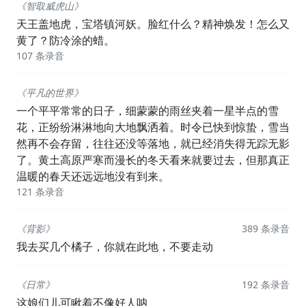
《智取威虎山》
天王盖地虎，宝塔镇河妖。脸红什么？精神焕发！怎么又
黄了？防冷涂的蜡。
107 条录音
《平凡的世界》
一个平平常常的日子，细蒙蒙的雨丝夹着一星半点的雪
花，正纷纷淋淋地向大地飘洒着。时令已快到惊蛰，雪当
然再不会存留，往往还没等落地，就已经消失得无踪无影
了。黄土高原严寒而漫长的冬天看来就要过去，但那真正
温暖的春天还远远地没有到来。
121 条录音
《背影》
389 条录音
我去买几个橘子，你就在此地，不要走动
《日常》
192 条录音
这娘们儿可瞅着不像好人呐