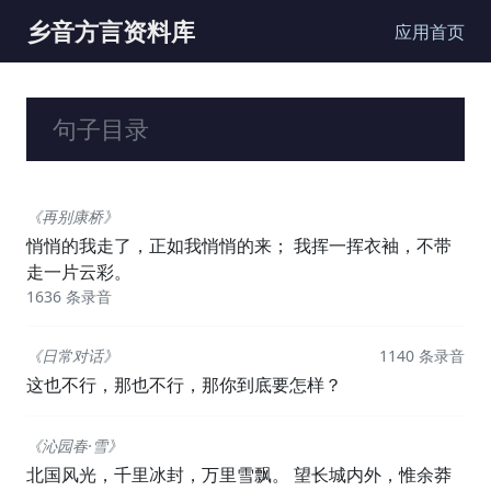
乡音方言资料库
应用首页
句子目录
《再别康桥》
悄悄的我走了，正如我悄悄的来； 我挥一挥衣袖，不带
走一片云彩。
1636 条录音
《日常对话》
1140 条录音
这也不行，那也不行，那你到底要怎样？
《沁园春·雪》
北国风光，千里冰封，万里雪飘。 望长城内外，惟余莽