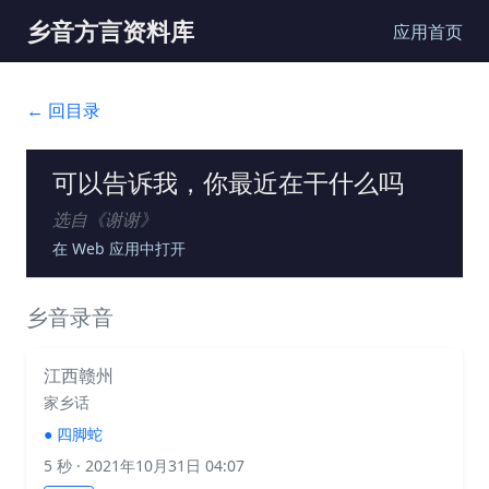
乡音方言资料库
应用首页
← 回目录
可以告诉我，你最近在干什么吗
选自《
谢谢
》
在 Web 应用中打开
乡音录音
江西赣州
家乡话
●
四脚蛇
5 秒
· 2021年10月31日 04:07