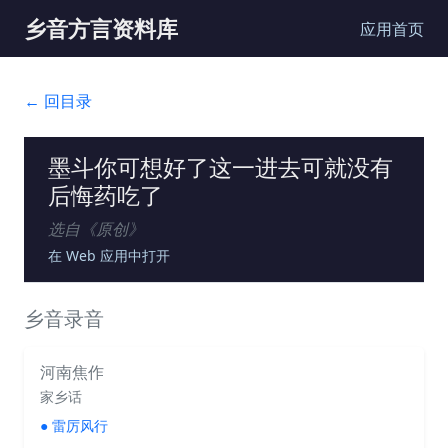
乡音方言资料库
应用首页
← 回目录
墨斗你可想好了这一进去可就没有
后悔药吃了
选自《
原创
》
在 Web 应用中打开
乡音录音
河南焦作
家乡话
●
雷厉风行