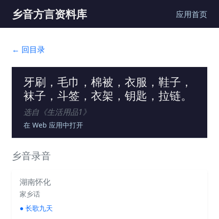
乡音方言资料库
应用首页
← 回目录
牙刷，毛巾，棉被，衣服，鞋子，
袜子，斗签，衣架，钥匙，拉链。
选自《
生活用品1
》
在 Web 应用中打开
乡音录音
湖南怀化
家乡话
●
长歌九天