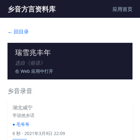
乡音方言资料库
应用首页
← 回目录
瑞雪兆丰年
选自《
俗语
》
在 Web 应用中打开
乡音录音
湖北咸宁
学说他乡话
●
毛爷爷
6 秒
· 2021年3月9日 22:09