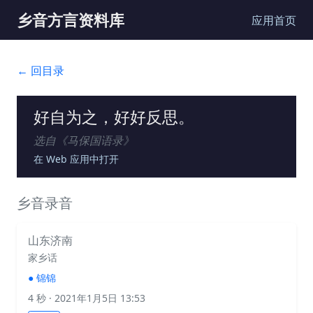
乡音方言资料库
应用首页
← 回目录
好自为之，好好反思。
选自《
马保国语录
》
在 Web 应用中打开
乡音录音
山东济南
家乡话
●
锦锦
4 秒
· 2021年1月5日 13:53