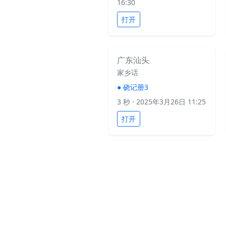
16:30
打开
广东汕头
家乡话
●
硗记册3
3 秒
· 2025年3月26日 11:25
打开