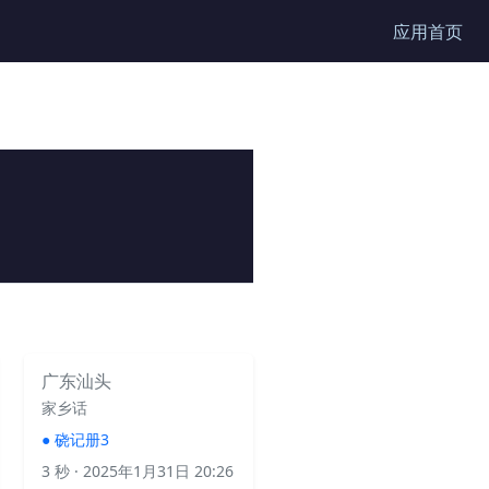
应用首页
广东汕头
家乡话
●
硗记册3
3 秒
· 2025年1月31日 20:26