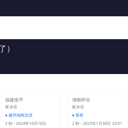
了）
福建南平
湖南怀化
家乡话
家乡话
●
建州地闽北语
●
荼萘
2 秒
· 2024年10月10日
2 秒
· 2025年1月30日 23:51