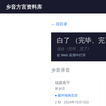
乡音方言资料库
← 回目录
白了 （完毕、完
选自《
完毕，完了
》
在 Web 应用中打开
乡音录音
福建南平
家乡话
●
建州地闽北语
2 秒
· 2024年10月10日