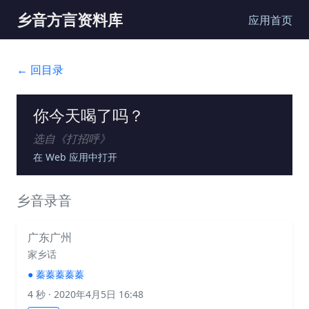
乡音方言资料库
应用首页
← 回目录
你今天喝了吗？
选自《
打招呼
》
在 Web 应用中打开
乡音录音
广东广州
家乡话
●
蓁蓁蓁蓁蓁
4 秒
· 2020年4月5日 16:48