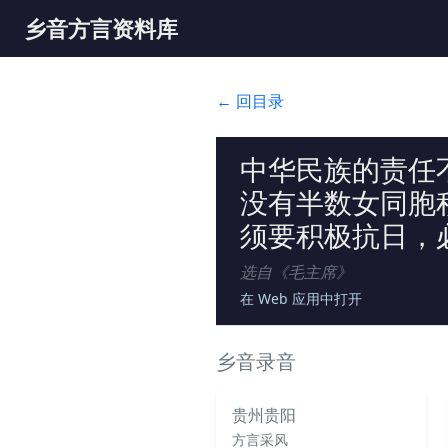
乡音方言资料库
← 回目录
中华民族的责任
没有半数女同胞
须要积极抗日，
选自《
毛主席
》
在 Web 应用中打开
乡音录音
贵州贵阳
方言采风