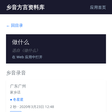
乡音方言资料库
应用首页
← 回目录
做什么
选自《
做什么
》
在 Web 应用中打开
乡音录音
广东广州
家乡话
●
冬星星
2 秒
· 2020年3月23日 12:48