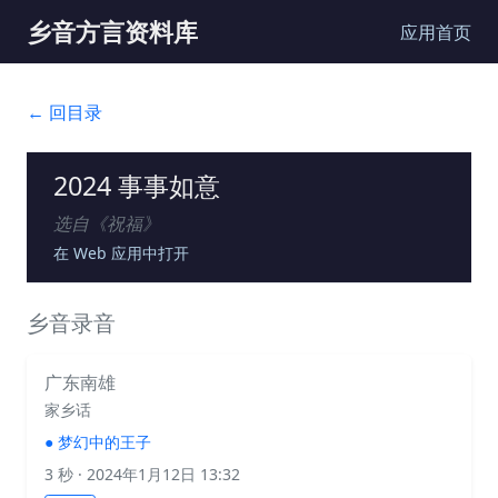
乡音方言资料库
应用首页
← 回目录
2024 事事如意
选自《
祝福
》
在 Web 应用中打开
乡音录音
广东南雄
家乡话
●
梦幻中的王子
3 秒
· 2024年1月12日 13:32