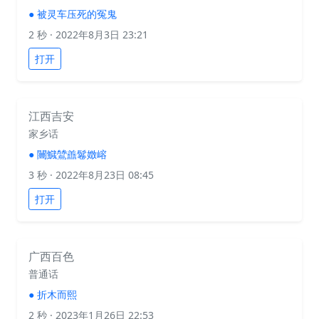
●
被灵车压死的冤鬼
2 秒
· 2022年8月3日 23:21
打开
江西吉安
家乡话
●
闦鱵鷥譱鬈嬍嵱
3 秒
· 2022年8月23日 08:45
打开
广西百色
普通话
●
折木而熙
2 秒
· 2023年1月26日 22:53