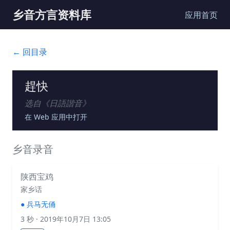
乡音方言资料库
应用首页
← 回目录
趕快
选自《
日語諧音
》
在 Web 应用中打开
乡音录音
陕西宝鸡
家乡话
●
兵马无俑
3 秒
· 2019年10月7日 13:05