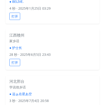
●
BELIVE.
4 秒
· 2025年1月25日 03:29
打开
江西赣州
家乡话
●
护士长
28 秒
· 2025年6月5日 23:43
打开
河北邢台
学说他乡话
●
远ぁ在星あ空
3 秒
· 2025年7月4日 20:58