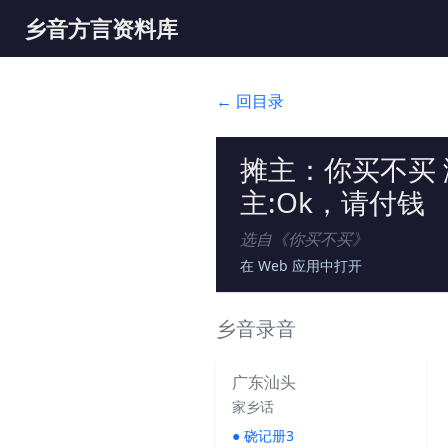
乡音方言资料库
← 回目录
摊主：你买不买 
主:Ok，请付钱
选自《
你买不买
》
在 Web 应用中打开
乡音录音
广东汕头
家乡话
●
硗记册3