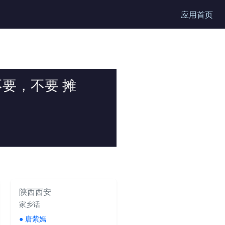
应用首页
不要，不要 摊
陕西西安
家乡话
●
唐紫嫣