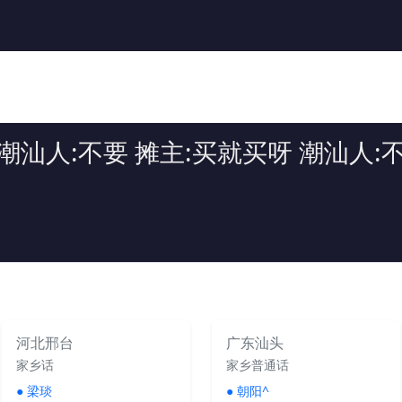
潮汕人:不要 摊主:买就买呀 潮汕人:
河北邢台
广东汕头
家乡话
家乡普通话
●
梁琰
●
朝阳^