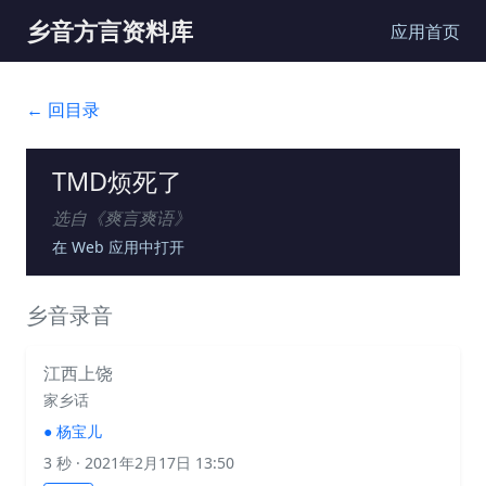
乡音方言资料库
应用首页
← 回目录
TMD烦死了
选自《
爽言爽语
》
在 Web 应用中打开
乡音录音
江西上饶
家乡话
●
杨宝儿
3 秒
· 2021年2月17日 13:50