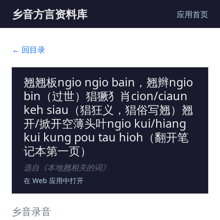
乡音方言资料库
应用首页
← 回目录
翘翘板ngio ngio bain，翘辫ngio
bin（过世）猖獗犭肖cion/ciaun
keh siau（猖狂义，猖俗写翘）翘
开/掀开空薄头叶ngio kui/hiang
kui kung pou tau hioh（翻开笔
记本第一页）
选自《
本地翘相关的词
》
在 Web 应用中打开
乡音录音