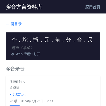
乡音方言资料库
应用首页
← 回目录
个，坨，瓶，元，角，分，台，尺
选自《
单位
》
在 Web 应用中打开
乡音录音
湖南怀化
普通话
●
长歌九天
26 秒
· 2024年3月25日 02:33