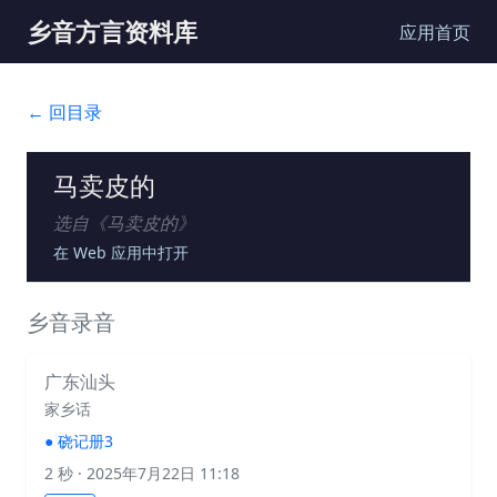
乡音方言资料库
应用首页
← 回目录
马卖皮的
选自《
马卖皮的
》
在 Web 应用中打开
乡音录音
广东汕头
家乡话
●
硗记册3
2 秒
· 2025年7月22日 11:18