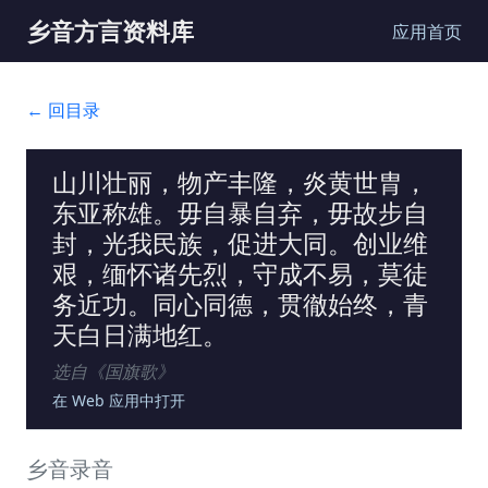
乡音方言资料库
应用首页
← 回目录
山川壮丽，物产丰隆，炎黄世胄，
东亚称雄。毋自暴自弃，毋故步自
封，光我民族，促进大同。创业维
艰，缅怀诸先烈，守成不易，莫徒
务近功。同心同德，贯徹始终，青
天白日满地红。
选自《
国旗歌
》
在 Web 应用中打开
乡音录音