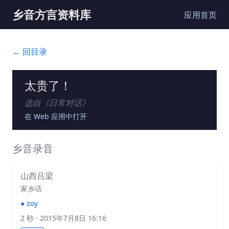
乡音方言资料库
应用首页
← 回目录
太贵了！
选自《
日常对话
》
在 Web 应用中打开
乡音录音
山西吕梁
家乡话
●
zoy
2 秒
· 2015年7月8日 16:16