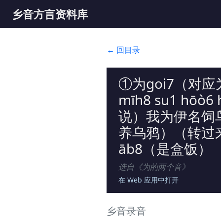
乡音方言资料库
← 回目录
①为goi7（对
mīh8 su1 hōò
说）我为伊名饲鸟乌gu
养乌鸦）（转过来对
āb8（是盒饭）
选自《
为的两个音
》
在 Web 应用中打开
乡音录音