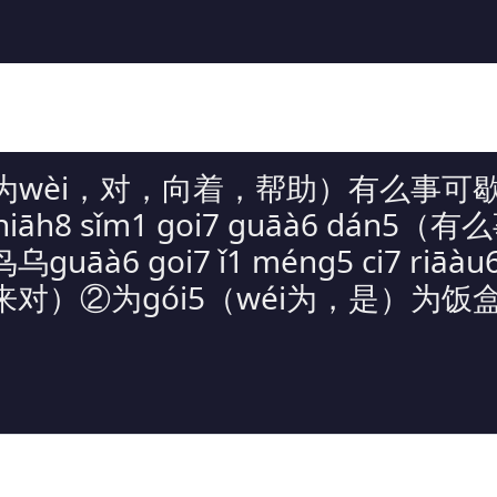
应为wèi，对，向着，帮助）有么事可歇
6 hiāh8 sǐm1 goi7 guāà6 dán
āà6 goi7 ǐ1 méng5 ci7 riā
）②为gói5（wéi为，是）为饭盒gó