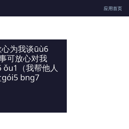
应用首页
心为我谈ūù6
5（有么事可放心对我
àu6 ǒu1（我帮他人
i5 bng7