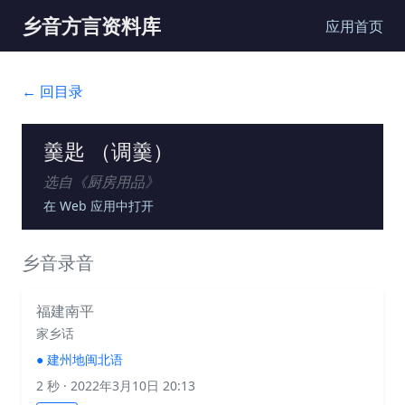
乡音方言资料库
应用首页
← 回目录
羹匙 （调羹）
选自《
厨房用品
》
在 Web 应用中打开
乡音录音
福建南平
家乡话
●
建州地闽北语
2 秒
· 2022年3月10日 20:13