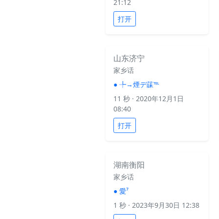
21:12
打开
山东济宁
家乡话
●
╄→煙デ菋℡
11 秒
· 2020年12月1日
08:40
打开
湖南衡阳
家乡话
●
愛⁷
1 秒
· 2023年9月30日 12:38