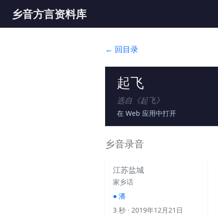
乡音方言资料库
← 回目录
起飞
选自《
起飞
》
在 Web 应用中打开
乡音录音
江苏盐城
家乡话
●
潘
3 秒
· 2019年12月21日