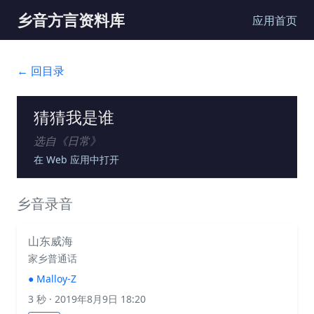
乡音方言资料库
应用首页
← 回目录
猜猜我是谁
选自《
日常
》
在 Web 应用中打开
乡音录音
山东威海
家乡普通话
●
Malloy-Z
3 秒
· 2019年8月9日 18:20