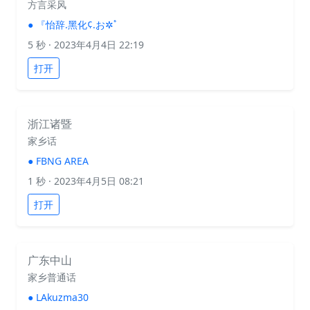
方言采风
●
『怡辞.黑化¢.お✲ﾟ
5 秒
· 2023年4月4日 22:19
打开
浙江诸暨
家乡话
●
FBNG AREA
1 秒
· 2023年4月5日 08:21
打开
广东中山
家乡普通话
●
LAkuzma30