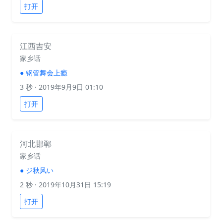
打开
江西吉安
家乡话
●
钢管舞会上瘾
3 秒
· 2019年9月9日 01:10
打开
河北邯郸
家乡话
●
ジ秋风い
2 秒
· 2019年10月31日 15:19
打开