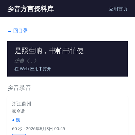
乡音方言资料库
应用首页
← 回目录
是照生呐，书帕书怕使
选自《
，
》
在 Web 应用中打开
乡音录音
浙江衢州
家乡话
●
嫕
60 秒
· 2026年6月3日 00:45