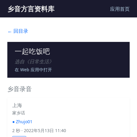
乡音方言资料库
应用首页
← 回目录
一起吃饭吧
选自《
日常生活
》
在 Web 应用中打开
乡音录音
上海
家乡话
●
Zhujo01
2 秒
· 2022年5月13日 11:40