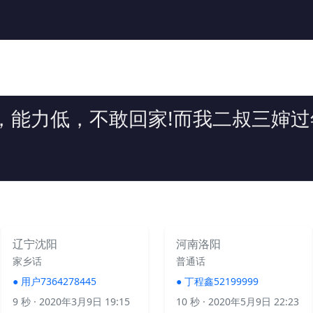
，能力低，不敢回家!而我二叔三婶过
辽宁沈阳
河南洛阳
家乡话
普通话
●
用户7364278445
●
丁程鑫52199999
9 秒
· 2020年3月9日 19:15
10 秒
· 2020年5月9日 22:23