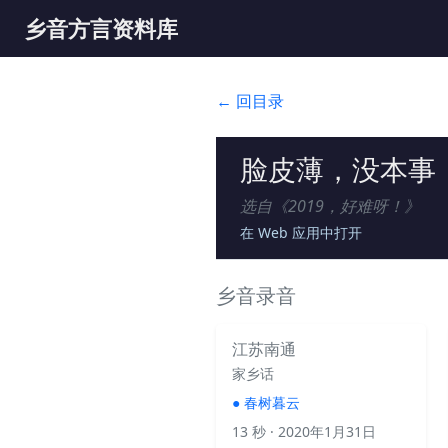
乡音方言资料库
← 回目录
脸皮薄，没本事
选自《
2019，好难呀！
》
在 Web 应用中打开
乡音录音
江苏南通
家乡话
●
春树暮云
13 秒
· 2020年1月31日