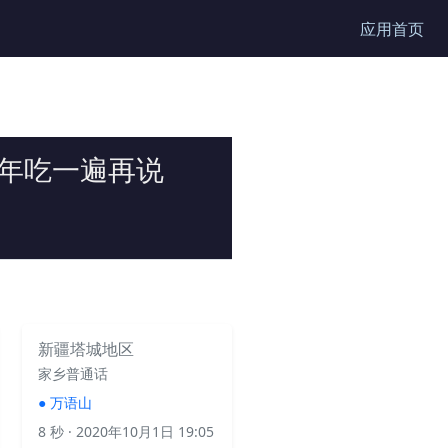
应用首页
年吃一遍再说
新疆塔城地区
家乡普通话
●
万语山
8 秒
· 2020年10月1日 19:05