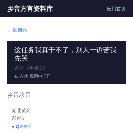
乡音方言资料库
应用首页
← 回目录
这任务我真干不了，别人一诉苦我
先哭
选自《
毛泽东
》
在 Web 应用中打开
乡音录音
湖北黄冈
家乡话
●
楚语蕲言