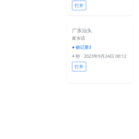
打开
广东汕头
家乡话
●
硗记册3
4 秒
· 2023年9月24日 00:12
打开