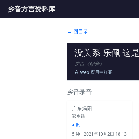
乡音方言资料库
← 回目录
没关系 乐佩 这
选自《
配音
》
在 Web 应用中打开
乡音录音
广东揭阳
家乡话
●
胤
5 秒
· 2021年10月2日 18:13