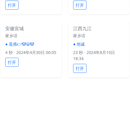
打开
打开
安徽宣城
江西九江
家乡话
家乡话
●
遥感👉🤡😀🤡
●
他诚
4 秒
· 2024年4月30日 00:05
23 秒
· 2024年8月10日
18:34
打开
打开