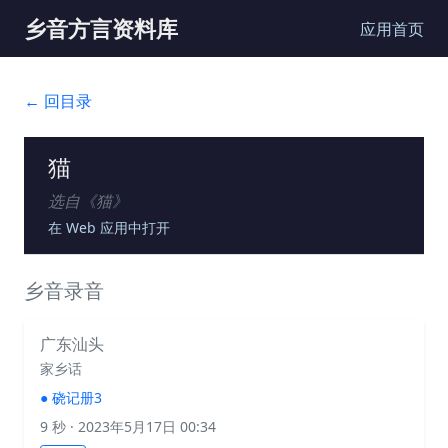
乡音方言资料库
应用首页
← 回目录
猫
选自《
猫
》
在 Web 应用中打开
乡音录音
广东汕头
家乡话
●
硗记册3
9 秒
· 2023年5月17日 00:34