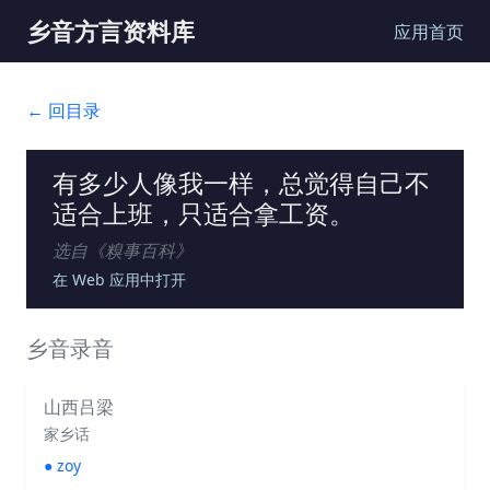
乡音方言资料库
应用首页
← 回目录
有多少人像我一样，总觉得自己不
适合上班，只适合拿工资。
选自《
糗事百科
》
在 Web 应用中打开
乡音录音
山西吕梁
家乡话
●
zoy