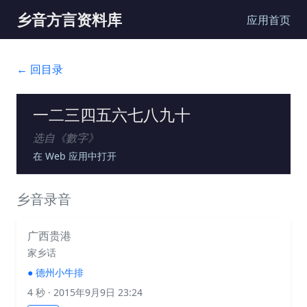
乡音方言资料库
应用首页
← 回目录
一二三四五六七八九十
选自《
數字
》
在 Web 应用中打开
乡音录音
广西贵港
家乡话
●
德州小牛排
4 秒
· 2015年9月9日 23:24