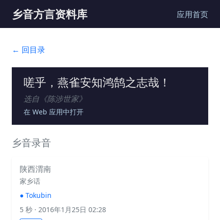
乡音方言资料库
应用首页
← 回目录
嗟乎，燕雀安知鸿鹄之志哉！
选自《
陈涉世家
》
在 Web 应用中打开
乡音录音
陕西渭南
家乡话
●
Tokubin
5 秒
· 2016年1月25日 02:28