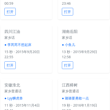
00:59
23:46
打开
打开
四川江油
湖南岳阳
家乡话
家乡话
●
李芮芮不想起床
●
小鱼儿
15 秒
· 2015年9月20日
13 秒
· 2015年9月29日
22:55
12:58
打开
打开
安徽淮北
江西樟树
家乡普通话
家乡普通话
●
Lyy狮虎兽
●
璐璐要勇敢一点
11 秒
· 2015年11月4日
19 秒
· 2016年1月19日