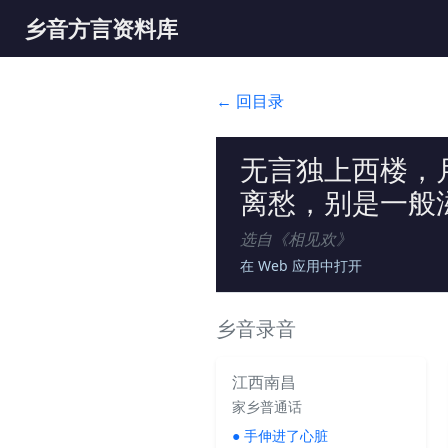
乡音方言资料库
← 回目录
无言独上西楼，
离愁，别是一般
选自《
相见欢
》
在 Web 应用中打开
乡音录音
江西南昌
家乡普通话
●
手伸进了心脏