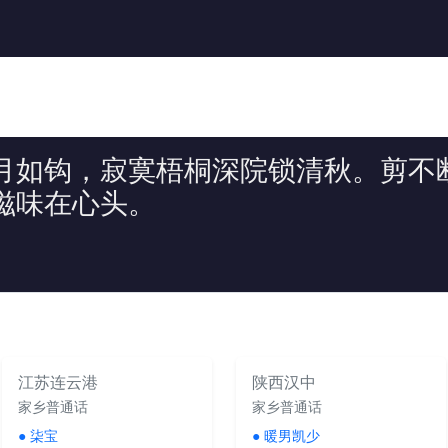
月如钩，寂寞梧桐深院锁清秋。剪不
滋味在心头。
江苏连云港
陕西汉中
家乡普通话
家乡普通话
●
柒宝
●
暖男凯少