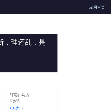
应用首页
断，理还乱，是
河南驻马店
家乡话
●
东大门