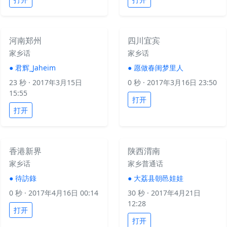
河南郑州
四川宜宾
家乡话
家乡话
●
君辉_Jaheim
●
愿做春闺梦里人
23 秒
· 2017年3月15日
0 秒
· 2017年3月16日 23:50
15:55
打开
打开
香港新界
陕西渭南
家乡话
家乡普通话
●
待訪錄
●
大荔县朝邑娃娃
0 秒
· 2017年4月16日 00:14
30 秒
· 2017年4月21日
12:28
打开
打开