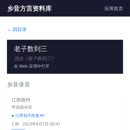
乡音方言资料库
应用首页
← 回目录
老子数到三
选自《
老子数到三
》
在 Web 应用中打开
乡音录音
江西赣州
学说他乡话
●
小哭包不吃鱼🐟
2 秒
· 2023年8月1日 00:41