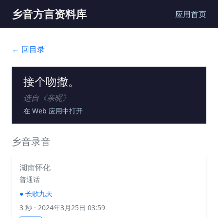
乡音方言资料库
应用首页
← 回目录
接个吻撒。
选自《
亲昵
》
在 Web 应用中打开
乡音录音
湖南怀化
普通话
●
长歌九天
3 秒
· 2024年3月25日 03:59