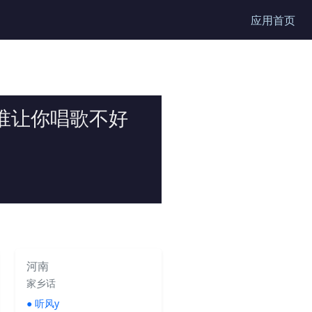
应用首页
谁让你唱歌不好
河南
家乡话
●
听风y