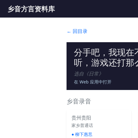
乡音方言资料库
← 回目录
分手吧，我现在
听，游戏还打那
选自《
日常
》
在 Web 应用中打开
乡音录音
贵州贵阳
家乡普通话
●
柳下惠㤙