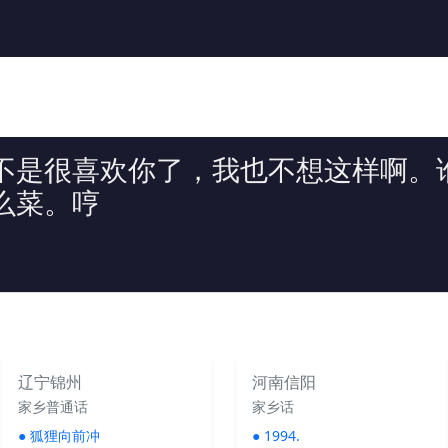
不是很喜欢你了，我也不想这样啊。
么菜。哼
辽宁锦州
河南信阳
家乡普通话
家乡话
●
狐狸向前冲
●
1994.