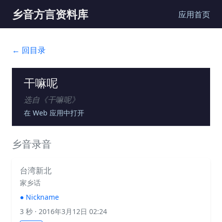
乡音方言资料库
应用首页
← 回目录
干嘛呢
选自《
干嘛呢
》
在 Web 应用中打开
乡音录音
台湾新北
家乡话
●
Nickname
3 秒
· 2016年3月12日 02:24