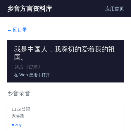
乡音方言资料库
应用首页
← 回目录
我是中国人，我深切的爱着我的祖
国。
选自《
日常
》
在 Web 应用中打开
乡音录音
山西吕梁
家乡话
●
zoy