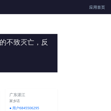
应用首页
他的不致灭亡，反
广东湛江
家乡话
●
用户6845506295