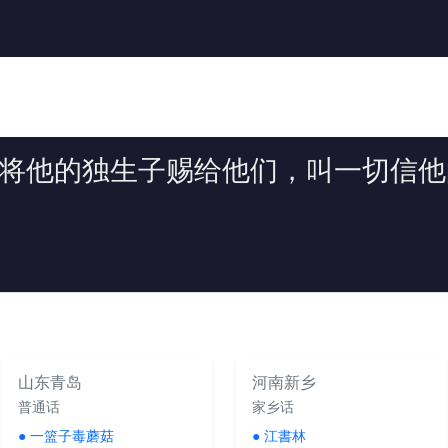
至将他的独生子赐给他们，叫一切信
山东青岛
河南新乡
普通话
家乡话
●
一篮子毒蘑菇
●
江書林