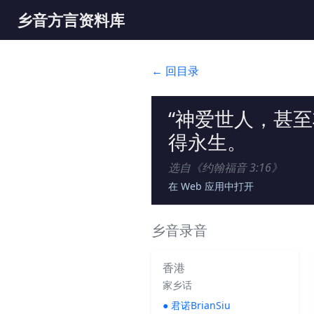
乡音方言资料库
← 回目录
“神爱世人，甚
得永生。
选自《
约翰福音 3:16
》
在 Web 应用中打开
乡音录音
香港
家乡话
●
君诺BrianSiu