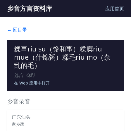
乡音方言资料库
应用首页
← 回目录
糅事riu su（馋和事）糅糜riu
mue（什锦粥）糅毛riu mo（杂
乱的毛）
选自《
糅
》
在 Web 应用中打开
乡音录音
广东汕头
家乡话