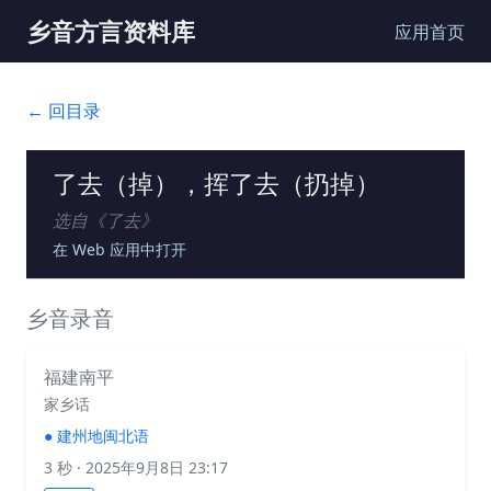
乡音方言资料库
应用首页
← 回目录
了去（掉），挥了去（扔掉）
选自《
了去
》
在 Web 应用中打开
乡音录音
福建南平
家乡话
●
建州地闽北语
3 秒
· 2025年9月8日 23:17