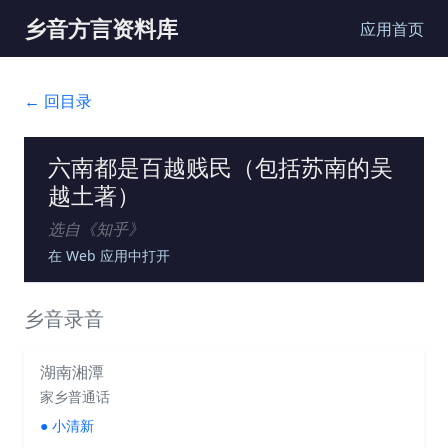
乡音方言资料库
应用首页
← 回目录
六南都是百越贱民（包括苏南的吴
越土著）
选自《
知乎
》
在 Web 应用中打开
乡音录音
湖南湘潭
家乡普通话
●
小清新