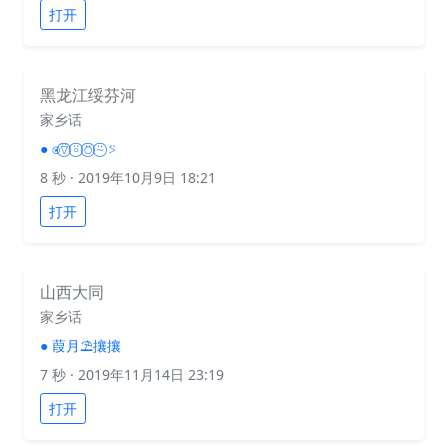
打开
黑龙江绥芬河
家乡话
●
⍟⍢⃝ ⍤⃝ ⍥⃝ ⍨⃝ ⍩
8 秒
· 2019年10月9日 18:21
打开
山西大同
家乡话
●
葭月⛱攘攘
7 秒
· 2019年11月14日 23:19
打开