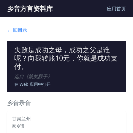
乡音方言资料库
应用首页
← 回目录
失败是成功之母，成功之父是谁
呢？向我转账10元，你就是成功支
付。
选自《
搞笑段子
》
在 Web 应用中打开
乡音录音
甘肃兰州
家乡话