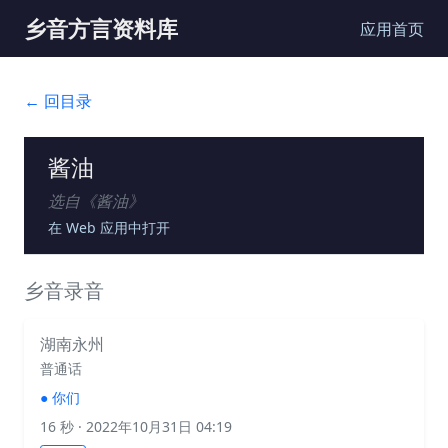
乡音方言资料库
应用首页
← 回目录
酱油
选自《
酱油
》
在 Web 应用中打开
乡音录音
湖南永州
普通话
●
你们
16 秒
· 2022年10月31日 04:19