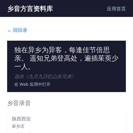
乡音方言资料库
应用首页
← 回目录
独在异乡为异客，每逢佳节倍思
亲。 遥知兄弟登高处，遍插茱萸少
一人。
选自《
九月九日忆山东兄弟
》
在 Web 应用中打开
乡音录音
陕西西安
家乡话