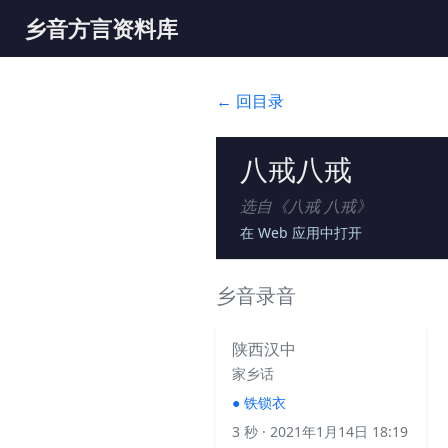
乡音方言资料库
← 回目录
八戒八戒
选自《
八戒 八戒
》
在 Web 应用中打开
乡音录音
陕西汉中
家乡话
●
铁锁衣
3 秒
· 2021年1月14日 18:19