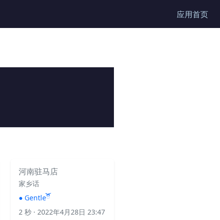
应用首页
河南驻马店
家乡话
●
Gentleོᩚᩚ
2 秒
· 2022年4月28日 23:47