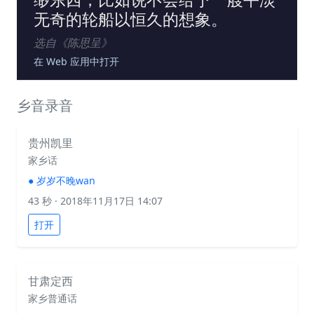
无奇的轮船以恒久的想象。
选自《
陈思呈
》
在 Web 应用中打开
乡音录音
贵州凯里
家乡话
●
岁岁不晚wan
43 秒
· 2018年11月17日 14:07
打开
甘肃定西
家乡普通话