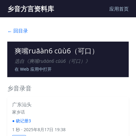
乡音方言资料库
应用首页
← 回目录
爽嘴ruāàn6 cūù6（可口）
选自《
爽嘴ruāàn6 cūù6（可口）
》
在 Web 应用中打开
乡音录音
广东汕头
家乡话
●
硗记册3
1 秒
· 2025年8月17日 19:38